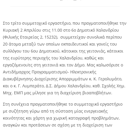
Στο τρίτο συμμετοχικό εργαστήριο, που πραγματοποιήθηκε
την
Κυριακή 2 Απριλίου στις 11.00 στο 6ο Δημοτικό Χαλανδρίου
(Φιλικής Εταιρείας 2, 15232),
συμμετείχαν συνολικά περίπου
20 άτομα μεταξύ των οποίων εκπαιδευτικοί και γονείς του
συλλόγου του 6
ου
Δημοτικού, κάτοικοι της γειτονιάς, κάτοικοι
της ευρύτερης περιοχής του Χαλανδρίου, καθώς και
εργαζόμενοι/ες στη γειτονιά και τον Δήμο. Μας καλωσόρισε ο
Αντιδήμαρχος Προγραμματισμού- Ηλεκτρονικής
Διακυβέρνησης-Διαχείρισης Απορριμμάτων
κ. Κ. Γερολυμάτο, ​
και ο κ. Γ. Λυμπεράτο, Δ.Σ. Δήμου Χαλανδρίου, καθ. Σχολής Χημ.
Μηχ. ΕΜΠ
μας μίλησε για τη διαχείριση βιοαποβλήτων.
Στη συνέχεια πραγματοποιήθηκε ​το συμμετοχικό εργαστήριο
με συζήτηση γύρω από τη σύσταση μίας ενεργειακής
κοινότητας και χάρτη για χωρική καταγραφή προβλημάτων,
αναγκών και προτάσεων σε σχέση με τη διαχείριση των