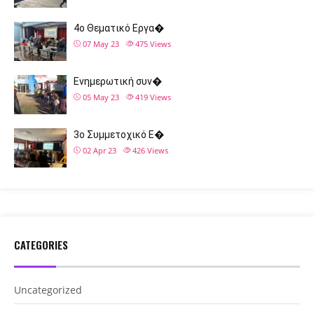
4ο Θεματικό Εργα�
07 May 23
475
Views
Ενημερωτική συν�
05 May 23
419
Views
3ο Συμμετοχικό Ε�
02 Apr 23
426
Views
CATEGORIES
Uncategorized