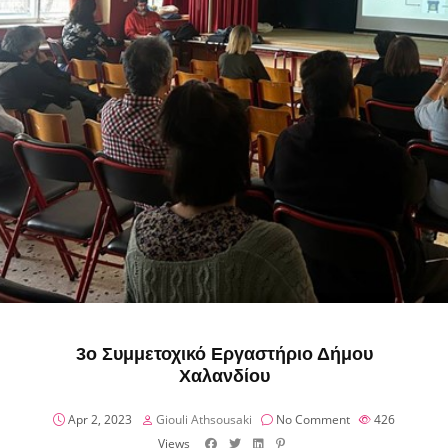
3ο Συμμετοχικό Εργαστήριο Δήμου
Χαλανδίου
Apr 2, 2023
Giouli Athsousaki
No Comment
426
Views