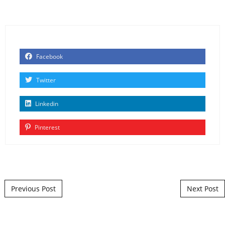
Facebook
Twitter
Linkedin
Pinterest
Post navigation
Previous Post
Next Post